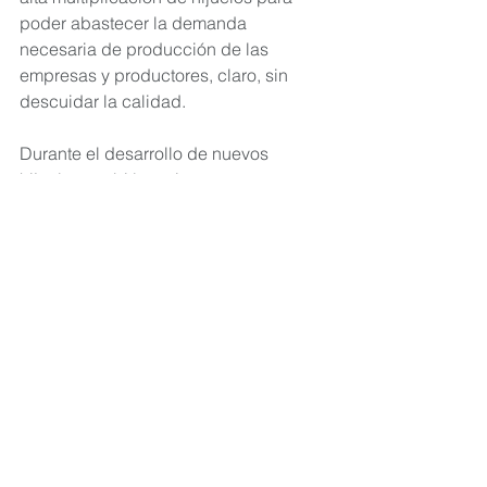
poder abastecer la demanda 
necesaria de producción de las 
empresas y productores, claro, sin 
descuidar la calidad.
Durante el desarrollo de nuevos 
hijuelos también es importante estar 
checando los síntomas o 
características de las plantas para 
controlar a tiempo algún factor 
fitosanitario (hongos, bacterias o 
plagas) y así poder reducir al máximo 
la merma en la generación de hijuelos.
Si te toco plantar agave que no es de 
calidad, puedes aplicar este 
mantenimiento sugerido para mejorar 
su desarrollo y vigor y así cuando 