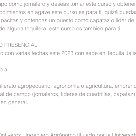
ampo como jornalero y deseas tomar este curso y obtene
ocimientos en agave este curso es para ti, quizá pueda
apacitas y obtengas un puesto como capataz o líder de 
 alguna tequilera, este curso es también para ti.
D PRESENCIAL
o con varias fechas este 2023 con sede en Tequila Jali
o a:
illerato agropecuario, agronomía o agricultura, empren
l de campo (jornaleros, lideres de cuadrillas, capataz
 en general.
Ontiveros,  Ingeniero Agrónomo titulado por la Universi