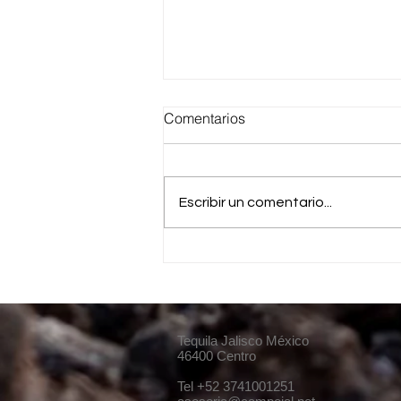
Comentarios
Escribir un comentario...
UNA BUENA PRODUCCION
DE HIJUELOS.
Tequila Jalisco
México
46400 Centro
Tel +52 3741001251