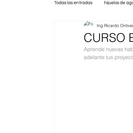
Todas las entradas
hijuelos de ag
Ing Ricardo Ontive
CURSO 
Aprende nuevas habi
adelante tus proyect