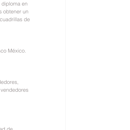
r diploma en 
s obtener un 
cuadrillas de 
sco México.
dedores, 
) vendedores 
dad de 