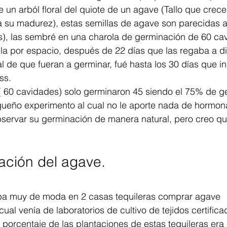
 un arból floral del quiote de un agave (Tallo que crec
a su madurez), estas semillas de agave son parecidas a
s), las sembré en una charola de germinación de 60 ca
la por espacio, después de 22 días que las regaba a di
 de que fueran a germinar, fué hasta los 30 días que inic
ss. 
 ( 60 cavidades) solo germinaron 45 siendo el 75% de g
queño experimento al cual no le aporte nada de hormona
bservar su germinación de manera natural, pero creo qu
ación del agave.
ba muy de moda en 2 casas tequileras comprar agave 
ual venía de laboratorios de cultivo de tejidos certifica
porcentaje de las plantaciones de estas tequileras era