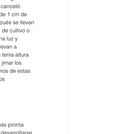
 canceló.
de 1 cm de 
pués se llevan 
de cultivo o 
a luz y  
levan a 
tenia altura 
jimar los 
mos de estas 
os 
más pronta 
desarrollarse.