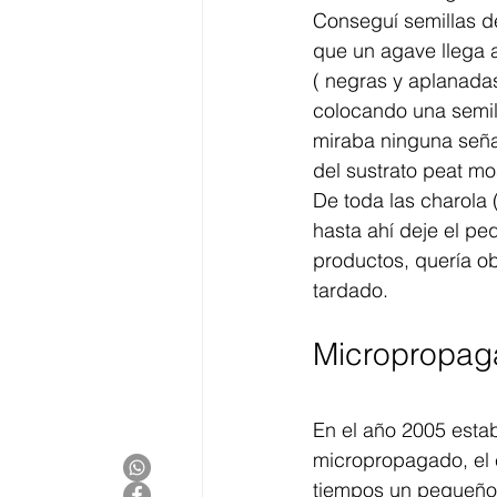
Conseguí semillas de
que un agave llega 
( negras y aplanada
colocando una semil
miraba ninguna señal
del sustrato peat mo
De toda las charola
hasta ahí deje el pe
productos, quería o
tardado.
Micropropag
En el año 2005 esta
micropropagado, el c
tiempos un pequeño 