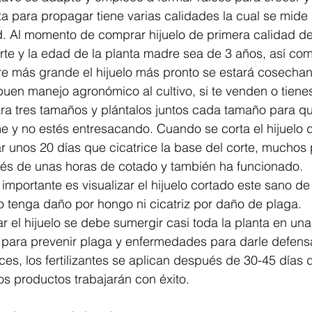
rta para propagar tiene varias calidades la cual se mide
d. Al momento de comprar hijuelo de primera calidad d
rte y la edad de la planta madre sea de 3 años, así com
re más grande el hijuelo más pronto se estará cosechan
uen manejo agronómico al cultivo, si te venden o tienes
a tres tamaños y plántalos juntos cada tamaño para que
 y no estés entresacando. Cuando se corta el hijuelo d
 unos 20 días que cicatrice la base del corte, muchos 
és de unas horas de cotado y también ha funcionado.
portante es visualizar el hijuelo cortado este sano de
o tenga daño por hongo ni cicatriz por daño de plaga.
r el hijuelo se debe sumergir casi toda la planta en una
para prevenir plaga y enfermedades para darle defensa
íces, los fertilizantes se aplican después de 30-45 días 
los productos trabajarán con éxito.