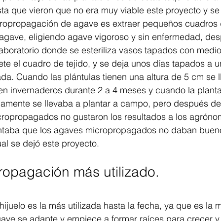
a que vieron que no era muy viable este proyecto y se
cropropagación de agave es extraer pequeños cuadros 
l agave, eligiendo agave vigoroso y sin enfermedad, des
laboratorio donde se esteriliza vasos tapados con medio 
ete el cuadro de tejido, y se deja unos días tapados a un
da. Cuando las plántulas tienen una altura de 5 cm se l
n invernaderos durante 2 a 4 meses y cuando la planta 
mente se llevaba a plantar a campo, pero después de 
ropropagados no gustaron los resultados a los agróno
taba que los agaves micropropagados no daban buen
ual se dejó este proyecto.
opagación más utilizado.
ijuelo es la más utilizada hasta la fecha, ya que es la 
ave se adapte y empiece a formar raíces para crecer y 