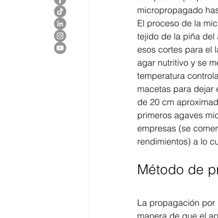
micropropagado hast
El proceso de la mi
tejido de la piña de
esos cortes para el 
agar nutritivo y se m
temperatura controla
macetas para dejar e
de 20 cm aproximada
primeros agaves mic
empresas (se comen
rendimientos) a lo c
Método de pr
La propagación por h
manera de que el ag