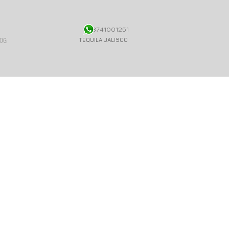
3741001251
TEQUILA JALISCO
OG