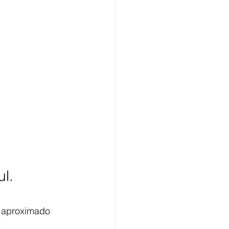
l.
n aproximado 