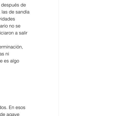
e después de 
 las de sandía 
vidades 
ario no se 
iaron a salir 
erminación, 
s ni 
e es algo 
dos. En esos 
 de agave 